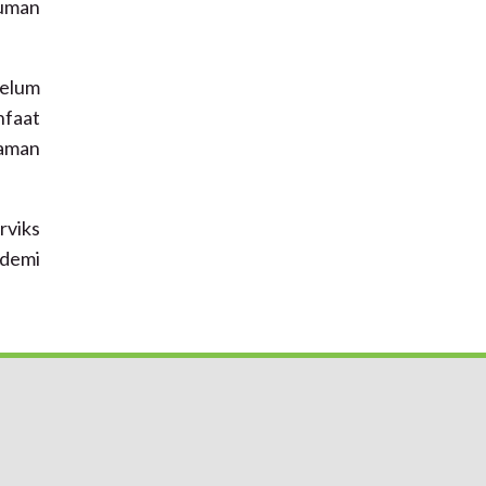
Human
belum
nfaat
haman
rviks
 demi