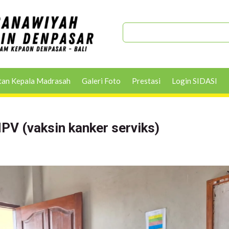
tan Kepala Madrasah
Galeri Foto
Prestasi
Login SIDASI
PV (vaksin kanker serviks)